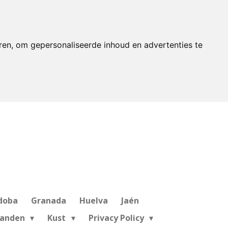
ren, om gepersonaliseerde inhoud en advertenties te
doba
Granada
Huelva
Jaén
landen
Kust
Privacy Policy