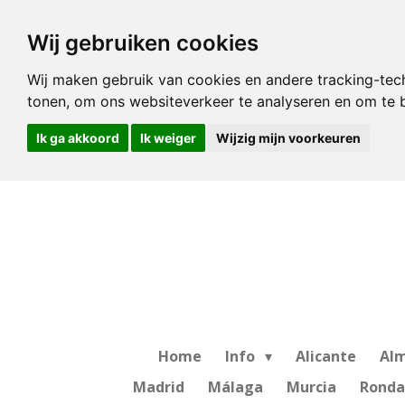
Ga
Wij gebruiken cookies
direct
naar
Wij maken gebruik van cookies en andere tracking-tec
de
tonen, om ons websiteverkeer te analyseren en om te
hoofdinhoud
Ik ga akkoord
Ik weiger
Wijzig mijn voorkeuren
Home
Info
Alicante
Alm
Madrid
Málaga
Murcia
Ronda