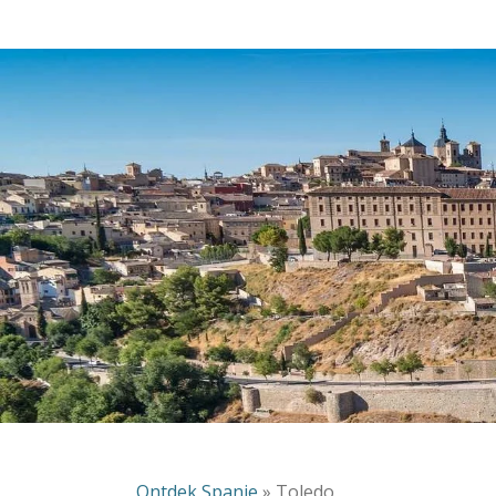
Ontdek Spanje
»
Toledo