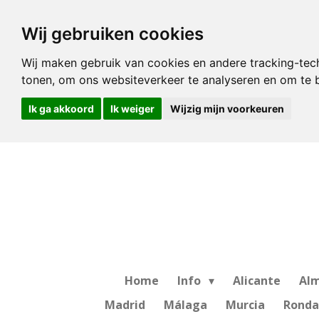
Ga
Wij gebruiken cookies
direct
naar
Wij maken gebruik van cookies en andere tracking-tec
de
tonen, om ons websiteverkeer te analyseren en om te
hoofdinhoud
Ik ga akkoord
Ik weiger
Wijzig mijn voorkeuren
Home
Info
Alicante
Alm
Madrid
Málaga
Murcia
Ronda