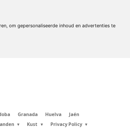
ren, om gepersonaliseerde inhoud en advertenties te
doba
Granada
Huelva
Jaén
landen
Kust
Privacy Policy