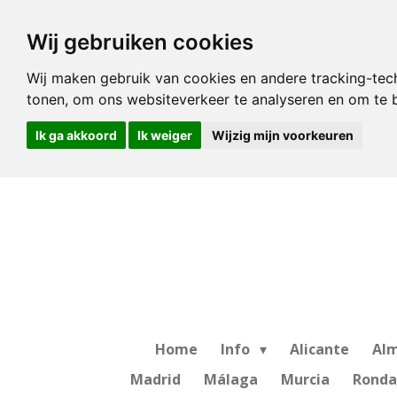
Ga
Wij gebruiken cookies
direct
naar
Wij maken gebruik van cookies en andere tracking-tec
de
tonen, om ons websiteverkeer te analyseren en om te
hoofdinhoud
Ik ga akkoord
Ik weiger
Wijzig mijn voorkeuren
Home
Info
Alicante
Alm
Madrid
Málaga
Murcia
Ronda