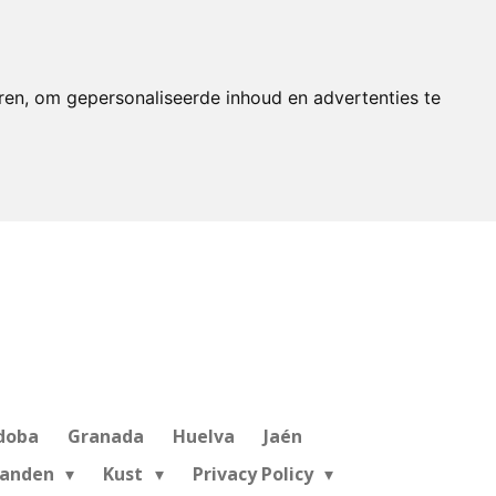
ren, om gepersonaliseerde inhoud en advertenties te
doba
Granada
Huelva
Jaén
landen
Kust
Privacy Policy