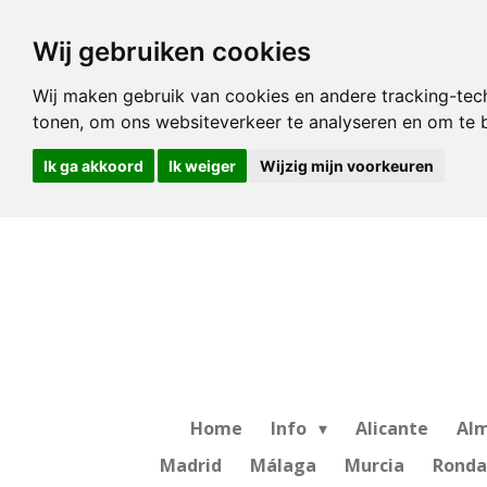
Ga
Wij gebruiken cookies
direct
naar
Wij maken gebruik van cookies en andere tracking-tec
de
tonen, om ons websiteverkeer te analyseren en om te
hoofdinhoud
Ik ga akkoord
Ik weiger
Wijzig mijn voorkeuren
Home
Info
Alicante
Alm
Madrid
Málaga
Murcia
Ronda