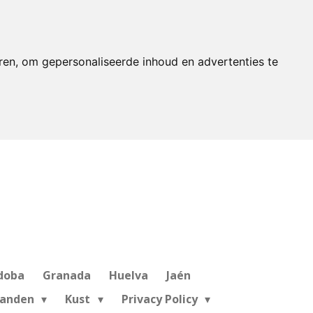
ren, om gepersonaliseerde inhoud en advertenties te
doba
Granada
Huelva
Jaén
landen
Kust
Privacy Policy