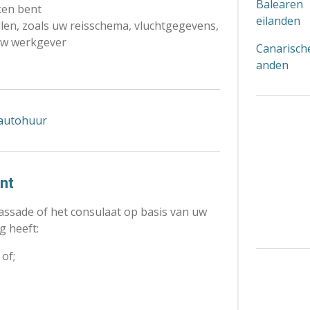
Balearen
ken bent
eilanden
ellen, zoals uw reisschema, vluchtgegevens,
 uw werkgever
Canarische
anden
nt
assade of het consulaat op basis van uw
 heeft:
of;