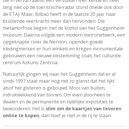
die in verval raakte, een vervuilde rivier kende en heel
lang niet op de toeristische radar stond (mede ook door
de ETA). Maar, Bilbao heeft in de laatste 20 jaar haar
bruisende veerkracht meer dan hervonden. Die
metamorfose begon met de komst van het Guggenheim
museum. Daarna volgde een modern metronetwerk, een
opgeknapte rivier de Nervion, openden goede
kledingmerken er hun winkels en kregen monumentale
gebouwen een nieuwe bestemming zoals het culturele
centrum Azkuno Zentroa.
Natuurlijk gingen wij naar het Guggenheim dat er al
sinds 1997 staat maar nog net zo glanst dat het lijkt
alsof het gisteren is gebouwd. Mooi van buiten,
indrukwekkend van binnen. Om even doorheen te
dwalen en de permanente en tijdelijke exposities te
bewonderen. Het is
slim om de kaartjes van tevoren
online te kopen
, dan hoef je niet in de rij te staan.