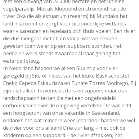
met een omvang van 22.0000 hectare en het ultieme
vogelparadijs. Met als kloppend en stromend hart de
rivier Oka die als estuarium (zeearm) bij Mundaka het
land instroomt en zorgt voor uitzonderlijke wetlands
waar visarenden en lepelaars zich thuis voelen. Een rivier
die dus meegaat met eb en vloed, wat we hebben
geweten toen we er op een supboard stonden. Het
peddelen werd steeds zwaarder al naar gelang het
waterpeil steeg.
In Nederland hadden we al een Sup-trip voor vier
geregeld bij Site of Tides, van het leuke Baskische stel
Eneko Cepeda Eskauriaza en Eunate Torres Modrego. Zij
zijn niet alleen fervente surfers en suppers maar ook
landschapsarchitecten die met een ongebreideld
enthousiasme over de omgeving vertellen. Dit was echt
een hoogtepunt van onze vakantie in Baskenland,
ondanks het wat mindere weer (daardoor hadden we wel
de rivier voor ons alleen)! Drie uur lang – met ook de
kinderen op een supboard – de rivier afzakken, het