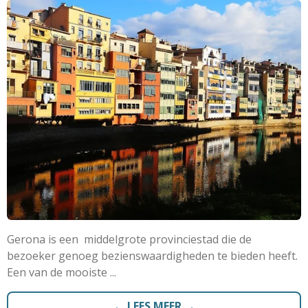
Gerona is een
middelgrote provinciestad die de
bezoeker genoeg bezienswaardigheden te bieden heeft.
Een van de mooiste ...
← LEES MEER →