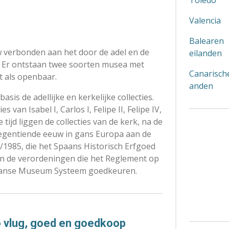
Toledo
Valencia
Balearen
verbonden aan het door de adel en de
eilanden
t. Er ontstaan twee soorten musea met
Canarische
t als openbaar.
anden
s de adellijke en kerkelijke collecties.
 van Isabel I, Carlos I, Felipe II, Felipe IV,
e tijd liggen de collecties van de kerk, na de
negentiende eeuw in gans Europa aan de
/1985, die het Spaans Historisch Erfgoed
zijn de verordeningen die het Reglement op
paanse Museum Systeem goedkeuren.
o vlug, goed en goedkoop