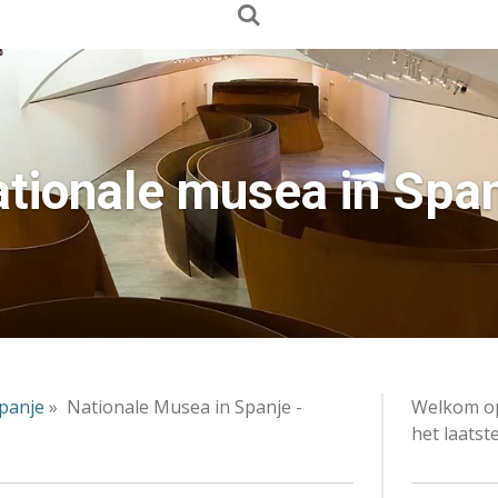
tionale musea in Spa
panje
»
Nationale
Musea in Spanje -
Welkom op
het laatst