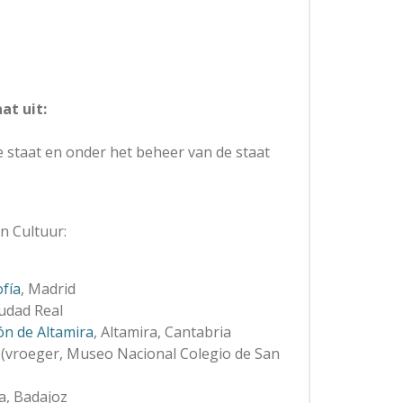
at uit:
e staat en onder het beheer van de staat
n Cultuur:
fía
, Madrid
iudad Real
ón de Altamira
, Altamira, Cantabria
id (vroeger, Museo Nacional Colegio de San
a, Badajoz