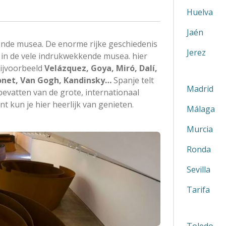
Huelva
Jaén
ende musea. De enorme rijke geschiedenis
Jerez
g in de vele indrukwekkende musea. hier
ijvoorbeeld
Velázquez, Goya, Miró, Dalí,
Monet, Van Gogh, Kandinsky…
Spanje telt
Madrid
vatten van de grote, internationaal
t kun je hier heerlijk van genieten.
Málaga
Murcia
Ronda
Sevilla
Tarifa