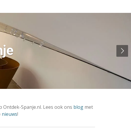
nje
 Ontdek-Spanje.nl. Lees ook ons
blog
met
e
nieuws
!