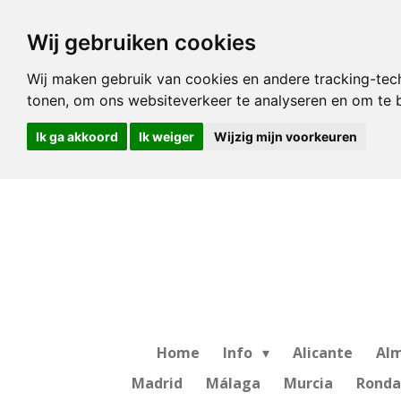
Ga
Wij gebruiken cookies
direct
naar
Wij maken gebruik van cookies en andere tracking-tec
de
tonen, om ons websiteverkeer te analyseren en om te
hoofdinhoud
Ik ga akkoord
Ik weiger
Wijzig mijn voorkeuren
Home
Info
Alicante
Alm
Madrid
Málaga
Murcia
Ronda