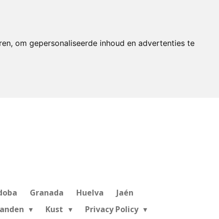
ren, om gepersonaliseerde inhoud en advertenties te
doba
Granada
Huelva
Jaén
landen
Kust
Privacy Policy