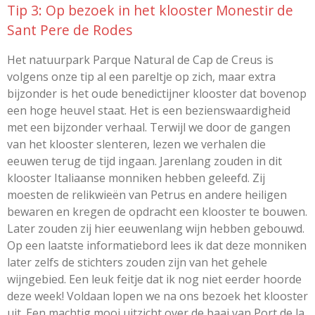
Tip 3: Op bezoek in het klooster Monestir de
Sant Pere de Rodes
Het natuurpark Parque Natural de Cap de Creus is
volgens onze tip al een pareltje op zich, maar extra
bijzonder is het oude benedictijner klooster dat bovenop
een hoge heuvel staat. Het is een bezienswaardigheid
met een bijzonder verhaal. Terwijl we door de gangen
van het klooster slenteren, lezen we verhalen die
eeuwen terug de tijd ingaan. Jarenlang zouden in dit
klooster Italiaanse monniken hebben geleefd. Zij
moesten de relikwieën van Petrus en andere heiligen
bewaren en kregen de opdracht een klooster te bouwen.
Later zouden zij hier eeuwenlang wijn hebben gebouwd.
Op een laatste informatiebord lees ik dat deze monniken
later zelfs de stichters zouden zijn van het gehele
wijngebied. Een leuk feitje dat ik nog niet eerder hoorde
deze week! Voldaan lopen we na ons bezoek het klooster
uit. Een machtig mooi uitzicht over de baai van Port de la