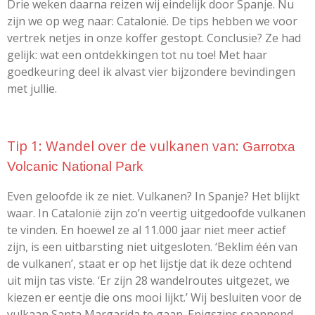
Drie weken daarna reizen wij eindelijk door Spanje. Nu
zijn we op weg naar: Catalonië. De tips hebben we voor
vertrek netjes in onze koffer gestopt. Conclusie? Ze had
gelijk: wat een ontdekkingen tot nu toe! Met haar
goedkeuring deel ik alvast vier bijzondere bevindingen
met jullie.
Tip 1: Wandel over de vulkanen van:
Garrotxa
Volcanic National Park
Even geloofde ik ze niet. Vulkanen? In Spanje? Het blijkt
waar. In Catalonië zijn zo’n veertig uitgedoofde vulkanen
te vinden. En hoewel ze al 11.000 jaar niet meer actief
zijn, is een uitbarsting niet uitgesloten. ‘Beklim één van
de vulkanen’, staat er op het lijstje dat ik deze ochtend
uit mijn tas viste. ‘Er zijn 28 wandelroutes uitgezet, we
kiezen er eentje die ons mooi lijkt.’ Wij besluiten voor de
vulkaan Santa Margarida te gaan. Enigszins spannend