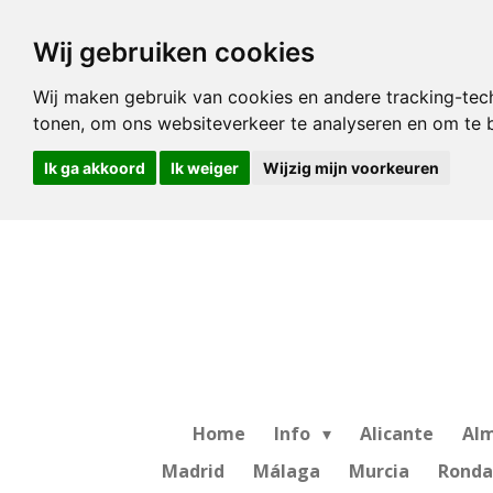
Ga
Wij gebruiken cookies
direct
naar
Wij maken gebruik van cookies en andere tracking-tec
de
tonen, om ons websiteverkeer te analyseren en om te
hoofdinhoud
Ik ga akkoord
Ik weiger
Wijzig mijn voorkeuren
Home
Info
Alicante
Alm
Madrid
Málaga
Murcia
Ronda