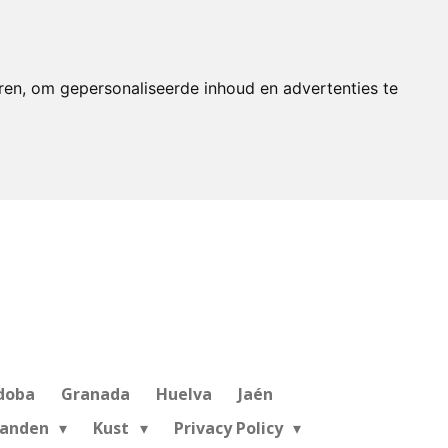
ren, om gepersonaliseerde inhoud en advertenties te
doba
Granada
Huelva
Jaén
landen
Kust
Privacy Policy