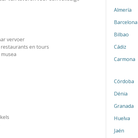
Almería
Barcelona
Bilbao
aar vervoer
Cádiz
, restaurants en tours
e musea
Carmona
Córdoba
Dénia
Granada
kels
Huelva
s
Jaén