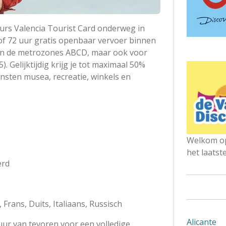
uurs Valencia Tourist Card onderweg in
 of 72 uur gratis openbaar vervoer binnen
 en de metrozones ABCD, maar ook voor
5). Gelijktijdig krijg je tot maximaal 50%
iensten
musea, recreatie, winkels en
Welkom op
het laatst
erd
Frans, Duits, Italiaans, Russisch
Alicante
uur van tevoren voor een volledige