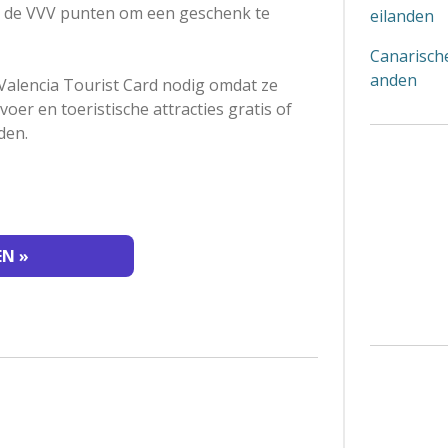
an de VVV punten om een geschenk te
eilanden
Canarische
anden
Valencia Tourist Card nodig omdat ze
er en toeristische attracties gratis of
den.
KEN
»