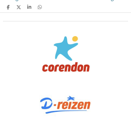
D
D
S
D
E
E
H
E
L
E
A
L
E
L
R
E
N
E
N