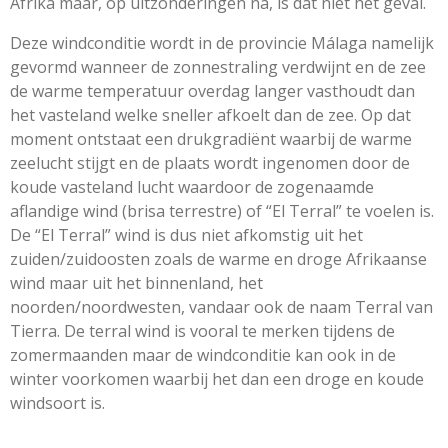
Afrika maar, op uitzonderingen na, is dat niet het geval.
Deze windconditie wordt in de provincie Málaga namelijk
gevormd wanneer de zonnestraling verdwijnt en de zee
de warme temperatuur overdag langer vasthoudt dan
het vasteland welke sneller afkoelt dan de zee. Op dat
moment ontstaat een drukgradiënt waarbij de warme
zeelucht stijgt en de plaats wordt ingenomen door de
koude vasteland lucht waardoor de zogenaamde
aflandige wind (brisa terrestre) of “El Terral” te voelen is.
De “El Terral” wind is dus niet afkomstig uit het
zuiden/zuidoosten zoals de warme en droge Afrikaanse
wind maar uit het binnenland, het
noorden/noordwesten, vandaar ook de naam Terral van
Tierra. De terral wind is vooral te merken tijdens de
zomermaanden maar de windconditie kan ook in de
winter voorkomen waarbij het dan een droge en koude
windsoort is.