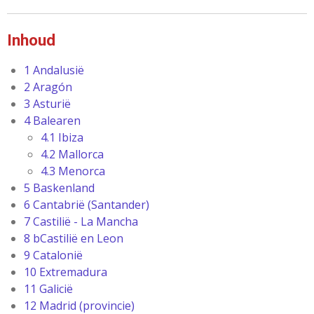
Inhoud
1
Andalusië
2
Aragón
3
Asturië
4
Balearen
4.1
Ibiza
4.2
Mallorca
4.3
Menorca
5
Baskenland
6
Cantabrië (Santander)
7
Castilië - La Mancha
8 b
Castilië en Leon
9
Catalonië
10
Extremadura
11
Galicië
12
Madrid (provincie)