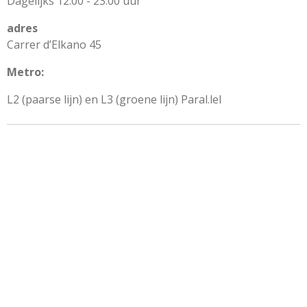
Dagelijks 12.00 - 23.00 uur
adres
Carrer d’Elkano 45
Metro:
L2 (paarse lijn) en L3 (groene lijn) Paral.lel