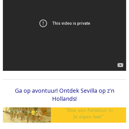
Ga op avontuur! Ontdek Sevilla op z'n
Hollands!