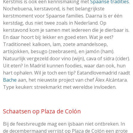
Kerstmis is ook een kennismaking met
Spaanse tradities
.
Nochebuena, kerstavond, is het belangrijkste
kerstmoment voor Spaanse families. Daarna is er één
kerstdag, dus niet twee zoals in Nederland. Op
kerstavond kom je samen met iedereen die je dierbaar is.
En daar hoort bij: lekker en goed eten. Wat je eet?
Traditioneel: kalkoen, lam, zoete amandelsoep,
artisjokken, besugo (zeebrasem), en jamón (ham).
Natuurlijk vergezeld door vino (wijn), cava of sidra (cider).
Uit eten? In Madrid kunnen foodies, waar dan ook, hun
hart ophalen. Wil je toch een tip? Eatandlovemadrid raadt
Bache
aan, het nieuwste project van chef Álex Alcántara.
Type keuken: streekmarkt met wereldse invloeden.
Schaatsen op Plaza de Colón
Bij de feestvreugde mag een ijsbaan niet ontbreken. In
de decembermaand verrijst op Plaza de Colón een grote