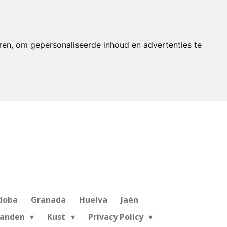
ren, om gepersonaliseerde inhoud en advertenties te
doba
Granada
Huelva
Jaén
landen
Kust
Privacy Policy