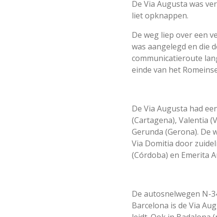
De Via Augusta was ver
liet opknappen.
De weg liep over een ve
was aangelegd en die d
communicatieroute lang
einde van het Romeinse 
De Via Augusta had een
(Cartagena), Valentia (
Gerunda (Gerona). De w
Via Domitia door zuideli
(Córdoba) en Emerita A
De autosnelwegen N-340
Barcelona is de Via Au