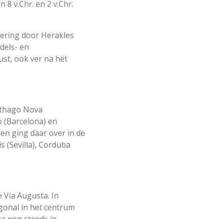
8 v.Chr. en 2 v.Chr.
vering door Herakles
dels- en
st, ook ver na het
arthago Nova
o (Barcelona) en
en ging daar over in de
s (Sevilla), Corduba
 Via Augusta. In
gonal in het centrum