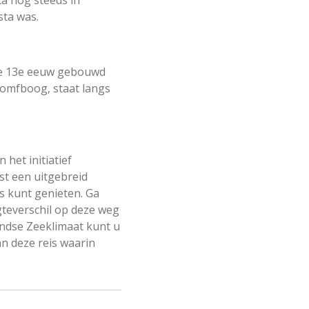
ta nog steeds in
sta was.
n de 13e eeuw gebouwd
riomfboog, staat langs
het initiatief
st een uitgebreid
s kunt genieten. Ga
teverschil op deze weg
andse Zeeklimaat kunt u
an deze reis waarin