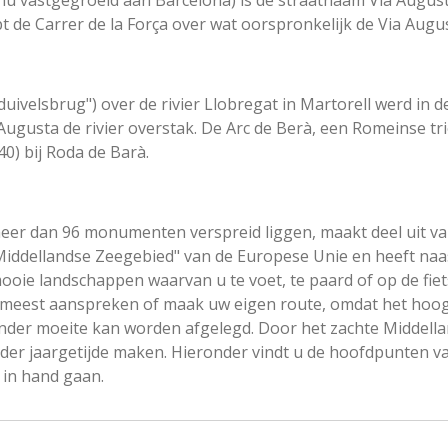
(nu vastgegroeid aan Barcelona) is de straatnaam Via Augus
t de Carrer de la Força over wat oorspronkelijk de Via Augu
duivelsbrug") over de rivier Llobregat in Martorell werd i
Augusta de rivier overstak. De Arc de Berà, een Romeinse t
0) bij Roda de Barà.
er dan 96 monumenten verspreid liggen, maakt deel uit van 
 Middellandse Zeegebied" van de Europese Unie en heeft naa
ooie landschappen waarvan u te voet, te paard of op de fiet
t meest aanspreken of maak uw eigen route, omdat het hoog
nder moeite kan worden afgelegd. Door het zachte Middell
ieder jaargetijde maken. Hieronder vindt u de hoofdpunten v
 in hand gaan.