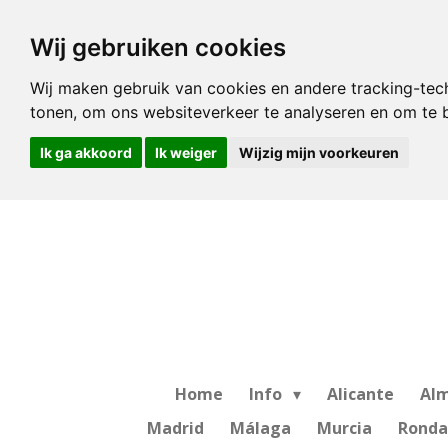
Ga
Wij gebruiken cookies
direct
naar
Wij maken gebruik van cookies en andere tracking-tec
de
tonen, om ons websiteverkeer te analyseren en om te
hoofdinhoud
Ik ga akkoord
Ik weiger
Wijzig mijn voorkeuren
Home
Info
Alicante
Alm
Madrid
Málaga
Murcia
Ronda