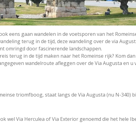
u ook eens gaan wandelen in de voetsporen van het Romeinse
andeling terug in de tijd, deze wandeling over de via Augus
ent omringd door fascinerende landschappen.
 reis terug in de tijd maken naar het Romeinse rijk? Kom da
aangegeven wandelroute afleggen over de Via Augusta en u v
meinse triomfboog, staat langs de Via Augusta (nu N-340) bi
k wel Via Herculea of Via Exterior genoemd die het hele Ibe