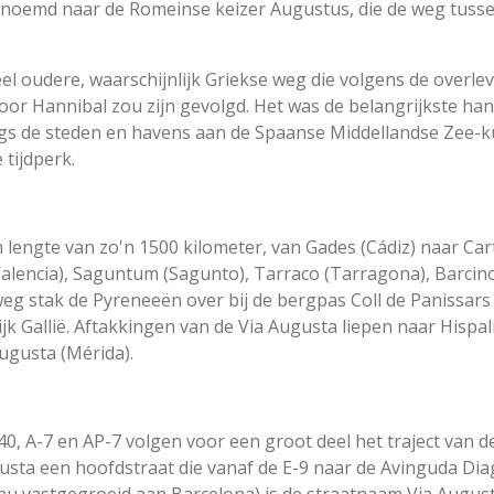
noemd naar de Romeinse keizer Augustus, die de weg tussen 
el oudere, waarschijnlijk Griekse weg die volgens de overle
oor Hannibal zou zijn gevolgd. Het was de belangrijkste han
s de steden en havens aan de Spaanse Middellandse Zee-ku
tijdperk.
 lengte van zo'n 1500 kilometer, van Gades (Cádiz) naar C
Valencia), Saguntum (Sagunto), Tarraco (Tarragona), Barcin
eg stak de Pyreneeën over bij de bergpas Coll de Panissars 
jk Gallië. Aftakkingen van de Via Augusta liepen naar Hispali
ugusta (Mérida).
, A-7 en AP-7 volgen voor een groot deel het traject van de
gusta een hoofdstraat die vanaf de E-9 naar de Avinguda Dia